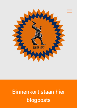
Binnenkort staan hier
blogposts