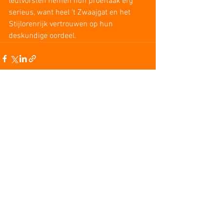
leutvorsten nemen hun proeftaak erg 
serieus, want heel 't Zwaajgat en het 
Stijlorenrijk vertrouwen op hun 
deskundige oordeel.
Opmerkingen
Plaats een opmerking...
Uitgelichte berichten