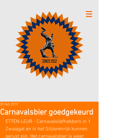
25 feb 2019
Carnavalsbier goedgekeurd
ETTEN-LEUR - Carnavalsliefhebbers in 't 
Zwaajgat en in het Stijlorenrijk kunnen 
gerust zijn. Het carnavalsbier is weer 