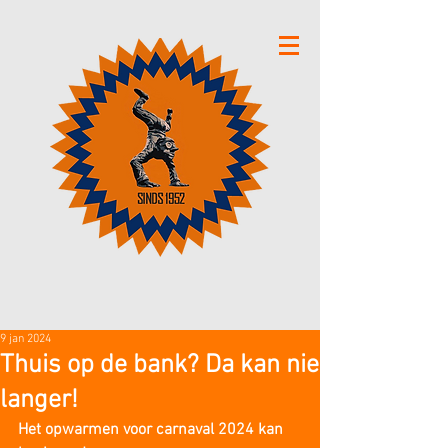
9 jan 2024
Thuis op de bank? Da kan nie
langer!
Het opwarmen voor carnaval 2024 kan 