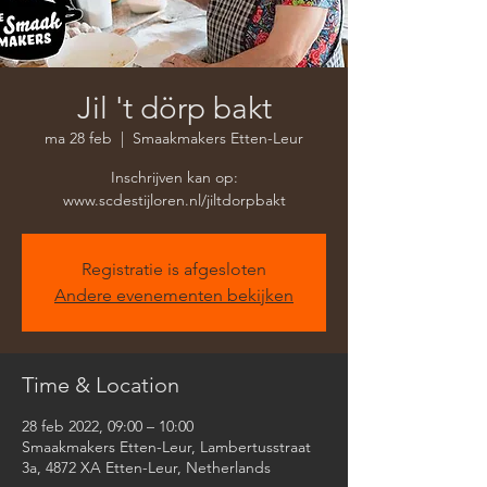
Jil 't dörp bakt
ma 28 feb
  |  
Smaakmakers Etten-Leur
Inschrijven kan op:
www.scdestijloren.nl/jiltdorpbakt
Registratie is afgesloten
Andere evenementen bekijken
Time & Location
28 feb 2022, 09:00 – 10:00
Smaakmakers Etten-Leur, Lambertusstraat
3a, 4872 XA Etten-Leur, Netherlands